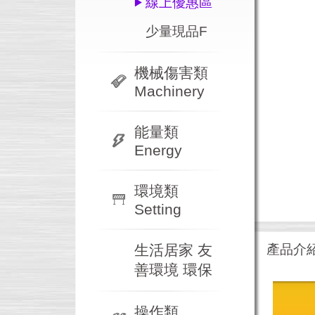
線上優惠區
少量現品F
機械傷害類
Machinery
能量類
Energy
環境類
Setting
生活居家 友
產品介
善環境 環保
操作類