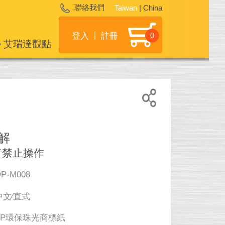
聯絡我們
Taiwan
|
China
|
登入
註冊
艾瑞達觀點
解
者禁止操作
P-M008
中文∕直式
PP環保珠光商標紙