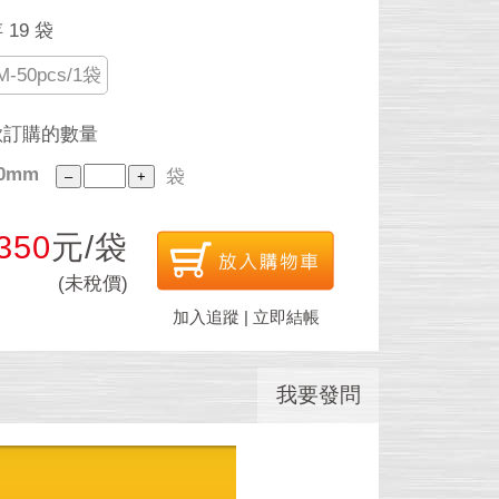
19 袋
M-50pcs/1袋
欲訂購的數量
60mm
袋
350
元/袋
(未稅價)
加入追蹤
|
立即結帳
我要發問