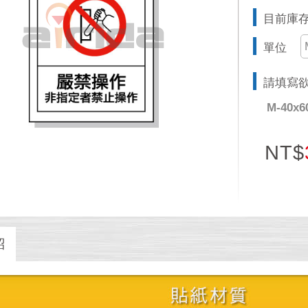
目前庫存 
單位
請填寫
M-40x
NT$
紹